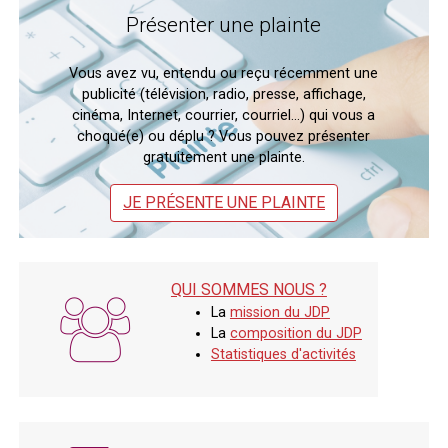
Présenter une plainte
Vous avez vu, entendu ou reçu récemment une
publicité (télévision, radio, presse, affichage,
cinéma, Internet, courrier, courriel…) qui vous a
choqué(e) ou déplu ? Vous pouvez présenter
gratuitement une plainte.
JE PRÉSENTE UNE PLAINTE
QUI SOMMES NOUS ?
Qui sommes nous
La
mission du JDP
?
La
composition du JDP
Statistiques d'activités