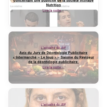
concernant une publicité de la société InShape
Nutrition
Lire la suite
L’actualité du JDP
Avis du Jury de Déontologie Publicitaire
« Intermarché – Le loup » – Saisine du Réviseur
de la déontologie publicitaire.
Lire la suite
L’actualité du JDP