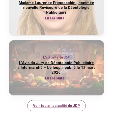
Madame Laurence Franceschini, nommée
nouvelle Réviseure de la Déontologie
Publicitaire
Lire la suite
L’actualité du JDP
L’Avis du Jury de Déontologie Publicitaire
« Intermarché – Le loup » publié le 12 mars
2026.
Lire la suite
Voir toute l’actualité du JDP