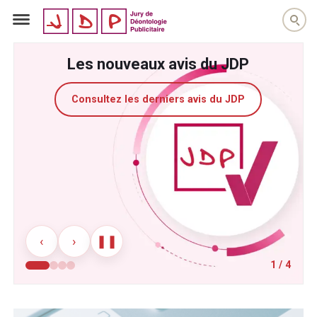
jdp
Les nouveaux avis du JDP
Consultez les derniers avis du JDP
‹
›
❚❚
1
/
4