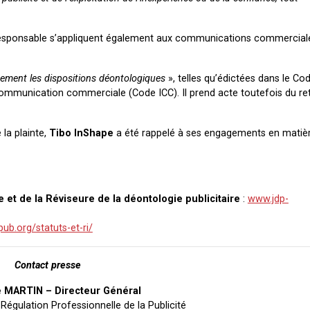
té responsable s’appliquent également aux communications commercial
ement les dispositions déontologiques
», telles qu’édictées dans le Cod
ommunication commerciale (Code ICC). Il prend acte toutefois du retr
 la plainte,
Tibo InShape
a été rappelé à ses engagements en matiè
e et de la Réviseure de la déontologie publicitaire
:
www.jdp-
ub.org/statuts-et-ri/
Contact presse
 MARTIN – Directeur Général
Régulation Professionnelle de la Publicité