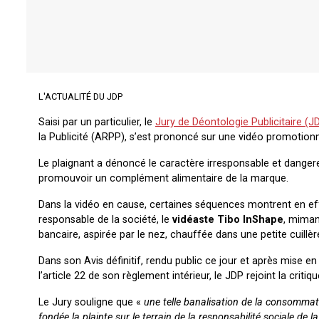
L'ACTUALITÉ DU JDP
Saisi par un particulier, le
Jury de Déontologie Publicitaire (J
la Publicité (ARPP), s’est prononcé sur une vidéo promotionn
Le plaignant a dénoncé le caractère irresponsable et dangere
promouvoir un complément alimentaire de la marque.
Dans la vidéo en cause, certaines séquences montrent en e
responsable de la société, le
vidéaste Tibo InShape
, miman
bancaire, aspirée par le nez, chauffée dans une petite cuillè
Dans son Avis définitif, rendu public ce jour et après mise e
l’article 22 de son règlement intérieur, le JDP rejoint la critiq
Le Jury souligne que «
une telle banalisation de la consommat
fondée la plainte sur le terrain de la responsabilité sociale de la