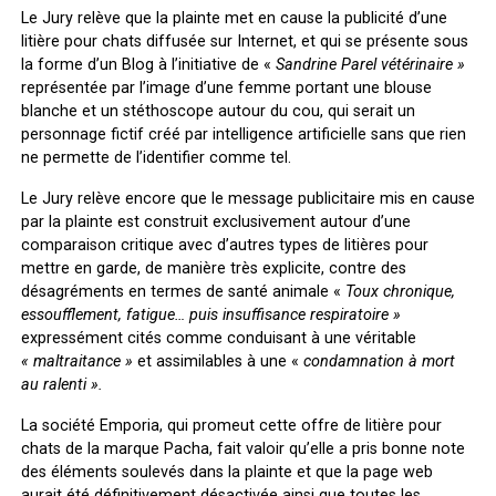
Le Jury relève que la plainte met en cause la publicité d’une
litière pour chats diffusée sur Internet, et qui se présente sous
la forme d’un Blog à l’initiative de «
Sandrine Parel vétérinaire »
représentée par l’image d’une femme portant une blouse
blanche et un stéthoscope autour du cou, qui serait un
personnage fictif créé par intelligence artificielle sans que rien
ne permette de l’identifier comme tel.
Le Jury relève encore que le message publicitaire mis en cause
par la plainte est construit exclusivement autour d’une
comparaison critique avec d’autres types de litières pour
mettre en garde, de manière très explicite, contre des
désagréments en termes de santé animale «
Toux chronique,
essoufflement, fatigue… puis insuffisance respiratoire »
expressément cités comme conduisant à une véritable
« maltraitance »
et assimilables à une «
condamnation à mort
au ralenti ».
La société Emporia, qui promeut cette offre de litière pour
chats de la marque Pacha, fait valoir qu’elle a pris bonne note
des éléments soulevés dans la plainte et que la page web
aurait été définitivement désactivée ainsi que toutes les