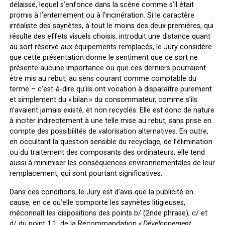
délaissé, lequel s’enfonce dans la scène comme s’il était
promis à l’enterrement ou à l’incinération. Si le caractère
irréaliste des saynètes, à tout le moins des deux premières, qui
résulte des effets visuels choisis, introduit une distance quant
au sort réservé aux équipements remplacés, le Jury considère
que cette présentation donne le sentiment que ce sort ne
présente aucune importance ou que ces derniers pourraient
être mis au rebut, au sens courant comme comptable du
terme – c’est-à-dire qu’ils ont vocation à disparaître purement
et simplement du « bilan » du consommateur, comme s’ils
n’avaient jamais existé, et non recyclés. Elle est donc de nature
à inciter indirectement à une telle mise au rebut, sans prise en
compte des possibilités de valorisation alternatives. En outre,
en occultant la question sensible du recyclage, de l’élimination
ou du traitement des composants des ordinateurs, elle tend
aussi à minimiser les conséquences environnementales de leur
remplacement, qui sont pourtant significatives.
Dans ces conditions, le Jury est d’avis que la publicité en
cause, en ce qu’elle comporte les saynètes litigieuses,
méconnaît les dispositions des points b/ (2
nde
phrase), c/ et
d/ du point 1.1. de la Recommandation «
Développement