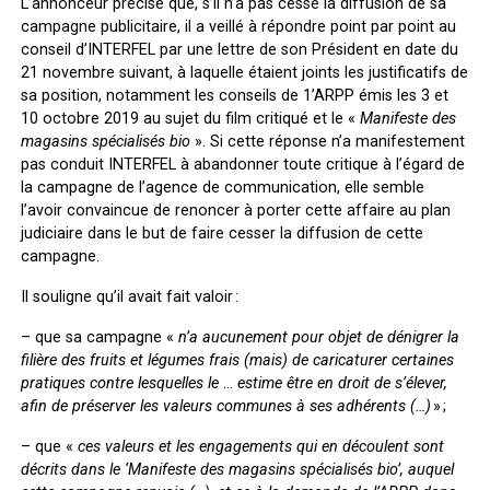
L’annonceur précise que, s’il n’a pas cessé la diffusion de sa
campagne publicitaire, il a veillé à répondre point par point au
conseil d’INTERFEL par une lettre de son Président en date du
21 novembre suivant, à laquelle étaient joints les justificatifs de
sa position, notamment les conseils de 1’ARPP émis les 3 et
10 octobre 2019 au sujet du film critiqué et le «
Manifeste des
magasins spécialisés bio
». Si cette réponse n’a manifestement
pas conduit INTERFEL à abandonner toute critique à l’égard de
la campagne de l’agence de communication, elle semble
l’avoir convaincue de renoncer à porter cette affaire au plan
judiciaire dans le but de faire cesser la diffusion de cette
campagne.
Il souligne qu’il avait fait valoir :
– que sa campagne «
n’a aucunement pour objet de dénigrer la
filière des fruits et légumes frais (mais) de caricaturer certaines
pratiques contre lesquelles le
…
estime être en droit de s’élever,
afin de préserver les valeurs communes à ses adhérents (…)
» ;
– que «
ces valeurs et les engagements qui en découlent sont
décrits dans le ‘Manifeste des magasins spécialisés bio’, auquel