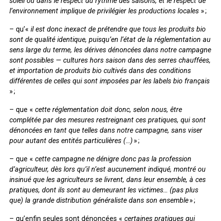
soleil ou dans le respect du rythme des saisons, et le respect de
l’environnement implique de privilégier les productions locales
» ;
– qu’«
il est donc inexact de prétendre que tous les produits bio
sont de qualité identique, puisqu’en l’état de la réglementation au
sens large du terme, les dérives dénoncées dans notre campagne
sont possibles — cultures hors saison dans des serres chauffées,
et importation de produits bio cultivés dans des conditions
différentes de celles qui sont imposées par les labels bio français
» ;
– que «
cette réglementation doit donc, selon nous, être
complétée par des mesures restreignant ces pratiques, qui sont
dénoncées en tant que telles dans notre campagne, sans viser
pour autant des entités particulières (…)
» ;
– que «
cette campagne ne dénigre donc pas la profession
d’agriculteur, dès lors qu’il n’est aucunement indiqué, montré ou
insinué que les agriculteurs se livrent, dans leur ensemble, à ces
pratiques, dont ils sont au demeurant les victimes… (pas plus
que) la grande distribution généraliste dans son ensemble
» ;
– qu’enfin seules sont dénoncées «
certaines pratiques qui