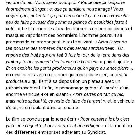
vendre du bio. Vous savez pourquoi ? Parce que ça rapporte
énormément d’argent et que ça améliore notre image ! Vous
croyez quoi, qu’on fait ça par conviction ? ça ne nous empêche
pas de faire pousser des pommes pleines de pesticides juste à
côté…
». Le film montre alors des hommes en combinaisons et
masques vaporisant des pommiers. L’homme poursuit sa
promenade en prononçant le texte suivant : «
Alors l’hiver on
fait pousser des tomates dans des serres surchauffées… On
importe des fruits qui ont fait 3 fois le tour de la terre dans des
jumbo jets qui crament des tonnes de kérosène
», puis il ajoute
«
Et on exploite les petits producteurs qu’on paye au lance-pierre
»,
en désignant, avec un prénom qui n’est pas le sien, un «
petit
producteur
» qui tient à sa disposition un plateau avec un
rafraîchissement. Enfin, le personnage grimpe à l’arrière d’un
énorme véhicule 4×4 en disant «
Alors certes on fait du bio,
mais notre spécialité, ça reste de faire de l’argent
», et le véhicule
s’éloigne en roulant dans un champ.
Le film se conclut par le texte écrit «
Pour certains, le bio c’est
juste une étiquette. Pour nous, c’est une éthique
» et la mention
des différentes entreprises adhérant au Syndicat.