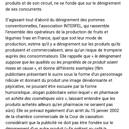
produits et de son circuit, ne se fonde que sur le dénigrement
de ses concurrents.
S’agissant tout d’abord du dénigrement des pommes
conventionnelles, l’association INTERFEL, qui rassemble
l’ensemble des opérateurs de la production de fruits et
légumes frais en France, quel que soit leur mode de
production, estime qu’il y a dénigrement sur les produits qu’ils
produisent et commercialisent, ainsi qu’un risque de tromperie
auprès des consommateurs. Elle rappelle que «
le dénigrement
suppose que les qualités ou les propriétés de ce produit soient
mises en cause
», et donne différents exemples (film
publicitaire présentant le sucre sous la forme d’un personnage
ridicule et donnant du produit une image dévalorisante et
péjorative, ne pouvant être excusée par la forme
humoristique ; slogan publicitaire selon lequel «
en pharmacie
on achète des cosmétiques sûrs
», laissant entendre que les
produits achetés ailleurs qu’en pharmacie ne seraient pas
sûrs). Elle se prévaut également d’un arrêt du 15 janvier 2002
de la chambre commerciale de la Cour de cassation
considérant que la publicité ne doit pas être fondée sur le
dénigrement d’un autre produit («
En prêtant au café la