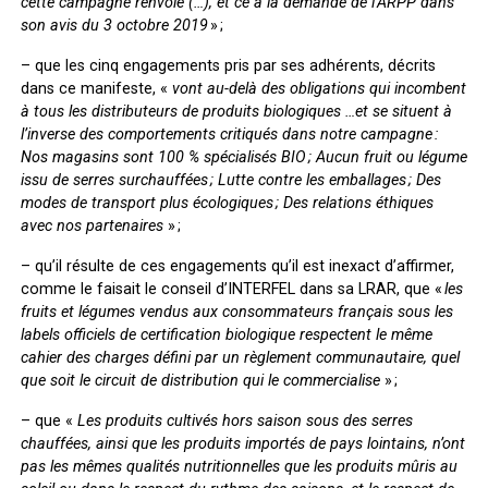
cette campagne renvoie (…), et ce à la demande de l’ARPP dans
son avis du 3 octobre 2019
» ;
– que les cinq engagements pris par ses adhérents, décrits
dans ce manifeste, «
vont au-delà des obligations qui incombent
à tous les distributeurs de produits biologiques …et se situent à
l’inverse des comportements critiqués dans notre campagne :
Nos magasins sont 100 % spécialisés BIO ; Aucun fruit ou légume
issu de serres surchauffées ; Lutte contre les emballages ; Des
modes de transport plus écologiques ; Des relations éthiques
avec nos partenaires
» ;
– qu’il résulte de ces engagements qu’il est inexact d’affirmer,
comme le faisait le conseil d’INTERFEL dans sa LRAR, que «
les
fruits et légumes vendus aux consommateurs français sous les
labels officiels de certification biologique respectent le même
cahier des charges défini par un règlement communautaire, quel
que soit le circuit de distribution qui le commercialise
» ;
– que «
Les produits cultivés hors saison sous des serres
chauffées, ainsi que les produits importés de pays lointains, n’ont
pas les mêmes qualités nutritionnelles que les produits mûris au