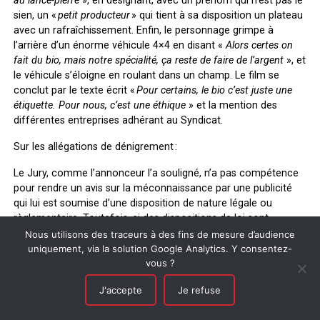
au lance-pierre
», en désignant, avec un prénom qui n’est pas le
sien, un «
petit producteur
» qui tient à sa disposition un plateau
avec un rafraîchissement. Enfin, le personnage grimpe à
l’arrière d’un énorme véhicule 4×4 en disant «
Alors certes on
fait du bio, mais notre spécialité, ça reste de faire de l’argent
», et
le véhicule s’éloigne en roulant dans un champ. Le film se
conclut par le texte écrit «
Pour certains, le bio c’est juste une
étiquette. Pour nous, c’est une éthique
» et la mention des
différentes entreprises adhérant au Syndicat.
Sur les allégations de dénigrement
:
L
e Jury, c
omme l’annonceur l’a souligné,
n’a pas compétence
pour rendre un avis sur la méconnaissance par une publicité
qui lui est soumise d’une disposition de nature légale ou
règlementaire. Toutefois, si des dispositions de loi sont
reprises dans le Code ICC ou dans une Recommandation,
Nous utilisons des traceurs à des fins de mesure d’audience
telles que celles des articles L. 121-1 et L. 121-2 du Code de la
uniquement, via la solution Google Analytics. Y consentez-
consommation reprises à l’article 12 du Code ICC, il doit
vous ?
examiner le respect, par la publicité litigieuse, de ces règles de
J'accepte
Je refuse
la déontologie publicitaire, notamment, en l’espèce, du principe
de non dénigrement figurant à l’article 12 du Code ICC.