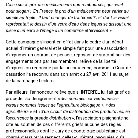
Galec sur le prix des médicaments non remboursés, qui avait
pour slogan : ‘En France, le prix d’un médicament peut varier du
simple au triple : Il faut changer de traitement!’, et dont le visuel
représentait le dessin d’un verre d’eau dans lequel se dissout une
pièce d’un euro à l’image d’un comprimé effervescent
».
Cette campagne s’inscrit en effet dans le cadre d’un débat
actuel d’intérêt général et le simple fait pour une association
d’exprimer un courant de pensée, reposant de surcroît sur des
engagements pris par ses membres, relève de la liberté
d’expression reconnue par la jurisprudence, comme la Cour de
cassation l’a reconnu dans son arrêt du 27 avril 2011 au sujet
de la campagne Leclerc.
Par ailleurs, l’annonceur relève que si INTERFEL lui fait grief de
procéder au dénigrement «
des pommes conventionnelles
versus pommes issues de l’agriculture biologique
», «
des
agriculteurs
» et «
d’un circuit de distribution des produits bio, en
l’occurrence la grande distribution
», l’association plaignante ne
cite au soutien de ces différents griefs aucune des règles
professionnelles dont le Jury de déontologie publicitaire est
chargé d’assurer le respect, celles-ci n’étant invoquées qu’à