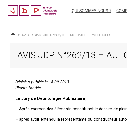
jdp
QUI SOMMES NOUS ?
COMP
AVIS
AVIS JDP N°262/13 – AUTOMOBILE/VÉHICULES ÉLECTRIQUES – PLAINTE FONDÉE
ACCUEIL
AVIS JDP N°262/13 – AU
Décision publiée le 18.09.2013
Plainte fondée
Le Jury de Déontologie Publicitaire,
– Après examen des éléments constituant le dossier de plain
– après avoir entendu la représentante du constructeur aut