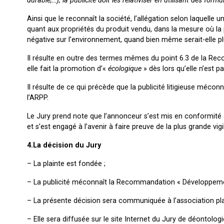
durable,…), la publicité doit les relativiser en utilisant des form
Ainsi que le reconnaît la société, l’allégation selon laquelle u
quant aux propriétés du produit vendu, dans la mesure où la p
négative sur l’environnement, quand bien même serait-elle pl
Il résulte en outre des termes mêmes du point 6.3 de la Reco
elle fait la promotion d’«
écologique
» dès lors qu’elle n’est p
Il résulte de ce qui précède que la publicité litigieuse méco
l’ARPP.
Le Jury prend note que l’annonceur s’est mis en conformité 
et s’est engagé à l’avenir à faire preuve de la plus grande vig
4.La décision du Jury
– La plainte est fondée ;
– La publicité méconnaît la Recommandation « Développemen
– La présente décision sera communiquée à l’association pla
– Elle sera diffusée sur le site Internet du Jury de déontologie