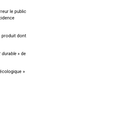
reur le public
ncidence
e produit dont
 durable
» de
 écologique »