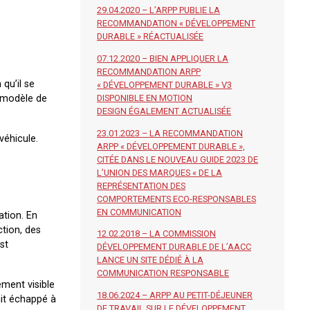
29.04.2020 – L’ARPP PUBLIE LA
RECOMMANDATION « DÉVELOPPEMENT
DURABLE » RÉACTUALISÉE
07.12.2020 – BIEN APPLIQUER LA
RECOMMANDATION ARPP
 qu’il se
« DÉVELOPPEMENT DURABLE » V3
n modèle de
DISPONIBLE EN MOTION
DESIGN ÉGALEMENT ACTUALISÉE
23.01.2023 – LA RECOMMANDATION
véhicule.
ARPP « DÉVELOPPEMENT DURABLE »,
CITÉE DANS LE NOUVEAU GUIDE 2023 DE
L’UNION DES MARQUES « DE LA
REPRÉSENTATION DES
COMPORTEMENTS ECO-RESPONSABLES
EN COMMUNICATION
ation. En
ction, des
12.02.2018 – LA COMMISSION
st
DÉVELOPPEMENT DURABLE DE L’AACC
LANCE UN SITE DÉDIÉ À LA
COMMUNICATION RESPONSABLE
ement visible
18.06.2024 – ARPP AU PETIT-DÉJEUNER
ait échappé à
DE TRAVAIL SUR LE DÉVELOPPEMENT