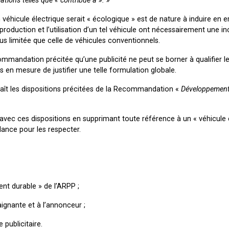
ulations telles que « contribue à ». »
n véhicule électrique serait « écologique » est de nature à induire en er
roduction et l’utilisation d’un tel véhicule ont nécessairement une i
us limitée que celle de véhicules conventionnels.
mmandation précitée qu’une publicité ne peut se borner à qualifier l
as en mesure de justifier une telle formulation globale.
nnaît les dispositions précitées de la Recommandation «
Développement
avec ces dispositions en supprimant toute référence à un « véhicule
ilance pour les respecter.
t durable » de l’ARPP ;
ignante et à l’annonceur ;
 publicitaire.