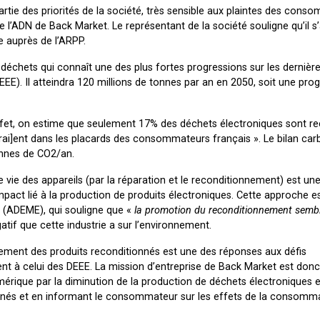
tie des priorités de la société, très sensible aux plaintes des cons
e l’ADN de Back Market. Le représentant de la société souligne qu’il s’
te auprès de l’ARPP.
e déchets qui connaît une des plus fortes progressions sur les dernièr
EE). Il atteindra 120 millions de tonnes par an en 2050, soit une pro
 effet, on estime que seulement 17% des déchets électroniques sont re
irai]ent dans les placards des consommateurs français ». Le bilan ca
onnes de CO2/an.
vie des appareils (par la réparation et le reconditionnement) est un
impact lié à la production de produits électroniques. Cette approche 
ie (ADEME), qui souligne que «
la promotion du reconditionnement sembl
gatif que cette industrie a sur l’environnement.
ement des produits reconditionnés est une des réponses aux défis
 à celui des DEEE. La mission d’entreprise de Back Market est donc 
érique par la diminution de la production de déchets électroniques e
ionnés et en informant le consommateur sur les effets de la consomm