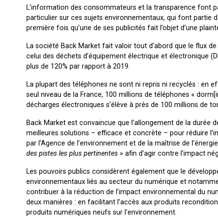
L’information des consommateurs et la transparence font par
particulier sur ces sujets environnementaux, qui font partie d
première fois qu’une de ses publicités fait l’objet d’une plain
La société Back Market fait valoir tout d’abord que le flux d
celui des déchets d’équipement électrique et électronique (DE
plus de 120% par rapport à 2019.
La plupart des téléphones ne sont ni repris ni recyclés : en
seul niveau de la France, 100 millions de téléphones « dorm[
décharges électroniques s’élève à près de 100 millions de t
Back Market est convaincue que l’allongement de la durée de 
meilleures solutions – efficace et concrète – pour réduire l’
par l’Agence de l’environnement et de la maîtrise de l’énerg
des pistes les plus pertinentes
» afin d’agir contre l’impact né
Les pouvoirs publics considèrent également que le développ
environnementaux liés au secteur du numérique et notamment
contribuer à la réduction de l’impact environnemental du num
deux manières : en facilitant l’accès aux produits recondit
produits numériques neufs sur l’environnement.