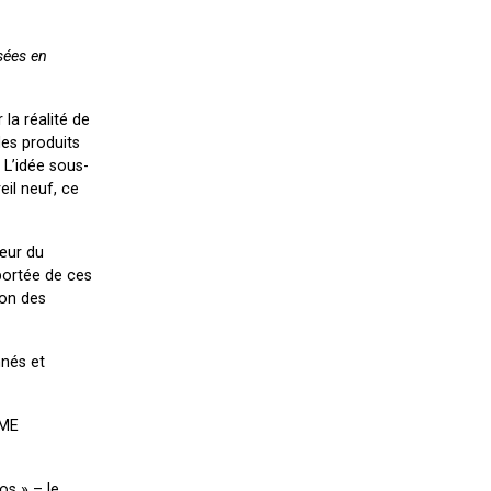
sées en
 la réalité de
es produits
 L’idée sous-
eil neuf, ce
cœur du
portée de ces
ion des
nnés et
EME
os » – le