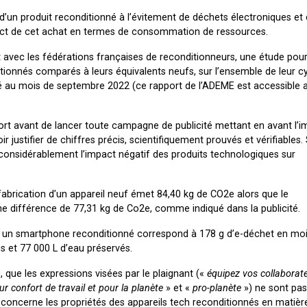
t d’un produit reconditionné à l’évitement de déchets électroniques et
’impact de cet achat en termes de consommation de ressources.
t avec les fédérations françaises de reconditionneurs, une étude pour 
nnés comparés à leurs équivalents neufs, sur l’ensemble de leur cyc
ié au mois de septembre 2022 (ce rapport de l’ADEME est accessible a
ort avant de lancer toute campagne de publicité mettant en avant l’i
r justifier de chiffres précis, scientifiquement prouvés et vérifiables.
 considérablement l’impact négatif des produits technologiques sur
 fabrication d’un appareil neuf émet 84,40 kg de CO2e alors que le
e différence de 77,31 kg de Co2e, comme indiqué dans la publicité.
ité, un smartphone reconditionné correspond à 178 g d’e-déchet en mo
 et 77 000 L d’eau préservés.
u, que les expressions visées par le plaignant («
équipez vos collaborat
ur confort de travail et pour la planète
» et «
pro-planète
») ne sont pas
ui concerne les propriétés des appareils tech reconditionnés en matièr