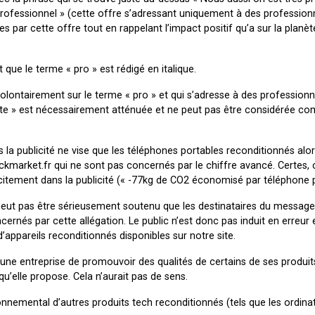
professionnel » (cette offre s’adressant uniquement à des professionn
 par cette offre tout en rappelant l’impact positif qu’a sur la planèt
 que le terme « pro » est rédigé en italique.
olontairement sur le terme « pro » et qui s’adresse à des professionn
te » est nécessairement atténuée et ne peut pas être considérée c
s la publicité ne vise que les téléphones portables reconditionnés alors
ckmarket.fr qui ne sont pas concernés par le chiffre avancé. Certes, 
icitement dans la publicité (« -77kg de CO2 économisé par téléphone p
e peut pas être sérieusement soutenu que les destinataires du message
cernés par cette allégation. Le public n’est donc pas induit en erreur e
’appareils reconditionnés disponibles sur notre site.
à une entreprise de promouvoir des qualités de certains de ses produit
u’elle propose. Cela n’aurait pas de sens.
onnemental d’autres produits tech reconditionnés (tels que les ordina