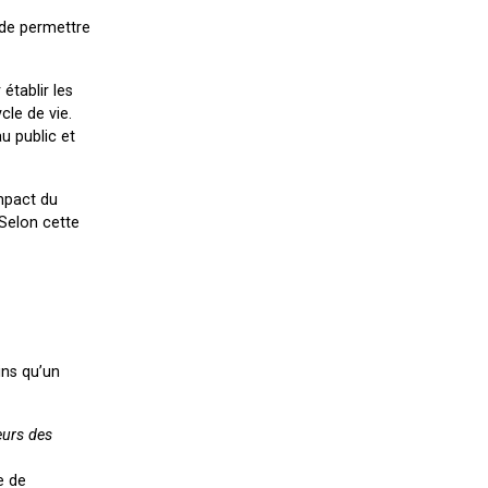
 de permettre
établir les
le de vie.
u public et
mpact du
 Selon cette
ins qu’un
eurs des
e de