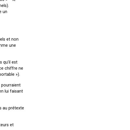
els).
e un
els et non
omme une
 qu’il est
ce chiffre ne
ortable »).
 pourraient
n lui faisant
s au prétexte
teurs et