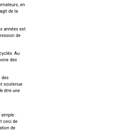
ommateurs, en
agit de la
es années est
gression de
cyclés. Au
rbone des
e des
est soutenue
e être une
simple :
t ceci de
ation de