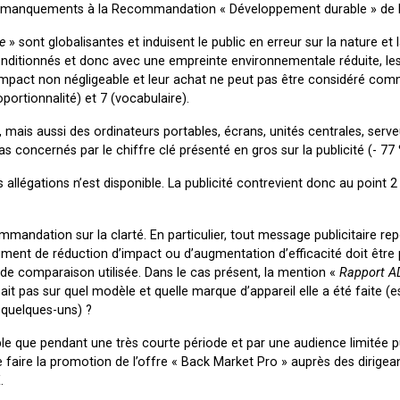
rs manquements à la Recommandation « Développement durable » de l
e
» sont globalisantes et induisent le public en erreur sur la nature et 
onditionnés et donc avec une empreinte environnementale réduite, le
impact non négligeable et leur achat ne peut pas être considéré co
oportionnalité) et 7 (vocabulaire).
, mais aussi des ordinateurs portables, écrans, unités centrales, serv
s concernés par le chiffre clé présenté en gros sur la publicité (- 7
allégations n’est disponible. La publicité contrevient donc au point 2 
commandation sur la clarté. En particulier, tout message publicitaire re
gument de réduction d’impact ou d’augmentation d’efficacité doit être 
de comparaison utilisée. Dans le cas présent, la mention «
Rapport 
ait pas sur quel modèle et quelle marque d’appareil elle a été faite (
 quelques-uns) ?
ible que pendant une très courte période et par une audience limitée p
e faire la promotion de l’offre « Back Market Pro » auprès des dirigean
.