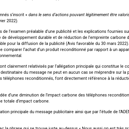
nnés s’inscrit «
dans le sens d’actions pouvant légitimement être valori
ier 2022).
 de l’examen préalable d’une publicité et les explications fournies sur
e de développement durable et de réduction de l’empreinte carbone d
ble pour la diffusion de la publicité (Avis favorable du 30 mars 2022).
de comparer l’achat d’un produit reconditionné par rapport à un appar
ronnemental.
ont clairement relativisés par l’allégation principale qui constitue le 
 le destinataire du message ne peut en aucun cas se méprendre sur la 
des téléphones reconditionnés, font directement référence à la réduct
l’idée d’une diminution de l’impact carbone des téléphones reconditio
ce totale d’impact carbone.
égation principale du message publicitaire ainsi que par l’étude de l’AD
avec la phrase qui se trouve juste au-dessus « Nous aussi on est très pr