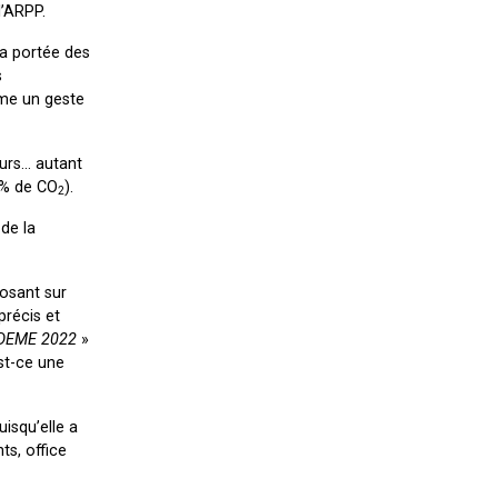
’ARPP.
la portée des
s
mme un geste
eurs… autant
7 % de CO
).
2
de la
posant sur
précis et
ADEME 2022
»
est-ce une
uisqu’elle a
ts, office