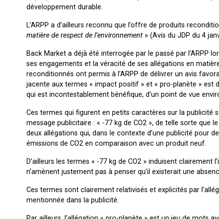
développement durable.
L’ARPP a d’ailleurs reconnu que l’offre de produits reconditio
matière de respect de l’environnement
» (Avis du JDP du 4 janv
Back Market a déjà été interrogée par le passé par l’ARPP lors
ses engagements et la véracité de ses allégations en matièr
reconditionnés ont permis à l’ARPP de délivrer un avis favora
jacente aux termes « impact positif » et « pro-planète » est 
qui est incontestablement bénéfique, d’un point de vue envi
Ces termes qui figurent en petits caractères sur la publicité s
message publicitaire : « -77 kg de CO2 », de telle sorte que
deux allégations qui, dans le contexte d’une publicité pour 
émissions de CO2 en comparaison avec un produit neuf.
D’ailleurs les termes « -77 kg de CO2 » induisent clairement 
n’amènent justement pas à penser qu’il existerait une absen
Ces termes sont clairement relativisés et explicités par l’all
mentionnée dans la publicité.
Par ailleurs, l’allégation « pro-planète » est un jeu de mots 