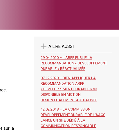
A LIRE AUSSI
29.04.2020 – L’ARPP PUBLIE LA
RECOMMANDATION « DÉVELOPPEMENT
DURABLE » RÉACTUALISÉE
07.12.2020 – BIEN APPLIQUER LA
RECOMMANDATION ARPP
« DÉVELOPPEMENT DURABLE » V3
nce,
DISPONIBLE EN MOTION
DESIGN ÉGALEMENT ACTUALISÉE
12.02.2018 – LA COMMISSION
DÉVELOPPEMENT DURABLE DE L’AACC
LANCE UN SITE DÉDIÉ À LA
COMMUNICATION RESPONSABLE
e sur la