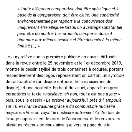
«
Toute allégation comparative doit être spécifique et la
base de la comparaison doit être claire. Une supériorité
environnementale par rapport à la concurrence doit
uniquement être alléguée lorsqu’un avantage substantiel
peut être démontré. Les produits comparés doivent
répondre aux mêmes besoins et être destinés à la même
finalité (…)
».
Le Jury relève que la première publicité en cause, diffusée
dans la revue
entre le 25 novembre et le 1
er
décembre 2019,
montre le dessin stylisé de trois containers à ordures, portant
respectivement des logos représentant un carton, un symbole
de radioactivité (un disque entouré de trois sixièmes de
disque), et une bouteille. En haut du visuel, apparaît en gros
caractères le texte «
nucléaire : eh non, tout n’est pas à jeter
»
puis, sous le dessin «
La preuve : aujourd’hui, près d’1 ampoule
sur 10 en France s’allume grâce à du combustible nucléaire
recyclé
», «
Et si on voyait le nucléaire autrement ?
». Au bas de
l’image apparaissent le nom de l’annonceur et le renvoi vers
plusieurs réseaux sociaux ainsi que vers la page du site.