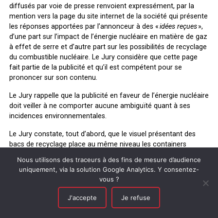
diffusés par voie de presse renvoient expressément, par la
mention vers la page du site internet de la société qui présente
les réponses apportées par l’annonceur à des «
idées reçues
»,
d’une part sur l’impact de l’énergie nucléaire en matière de gaz
à effet de serre et d’autre part sur les possibilités de recyclage
du combustible nucléaire. Le Jury considère que cette page
fait partie de la publicité et qu’il est compétent pour se
prononcer sur son contenu.
Le Jury rappelle que la publicité en faveur de l’énergie nucléaire
doit veiller à ne comporter aucune ambiguïté quant à ses
incidences environnementales.
Le Jury constate, tout d’abord, que le visuel présentant des
bacs de recyclage place au même niveau les containers
destinés aux verres, cartons ou plastiques, et ceux supposés
Nous utilisons des traceurs à des fins de mesure d’audience
recueillir les déchets nucléaires. Il opère ainsi une comparaison
uniquement, via la solution Google Analytics. Y consentez-
suggérant que le recyclage des déchets résultant de la
vous ?
production d’énergie nucléaire est aussi aisé et répandu que
les autres.
J'accepte
Je refuse
Le Jury considère qu’une telle comparaison crée une