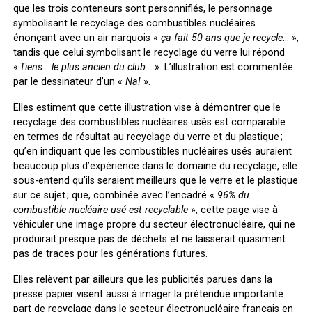
que les trois conteneurs sont personnifiés, le personnage
symbolisant le recyclage des combustibles nucléaires
énonçant avec un air narquois «
ç
a fait 50 ans que je recycle
… »,
tandis que celui symbolisant le recyclage du verre lui répond
«
Tiens… le plus ancien du club
… ». L’illustration est commentée
par le dessinateur d’un «
Na!
».
Elles estiment que cette illustration vise à démontrer que le
recyclage des combustibles nucléaires usés est comparable
en termes de résultat au recyclage du verre et du plastique ;
qu’en indiquant que les combustibles nucléaires usés auraient
beaucoup plus d’expérience dans le domaine du recyclage, elle
sous-entend qu’ils seraient meilleurs que le verre et le plastique
sur ce sujet ; que, combinée avec l’encadré «
96% du
combustible nucléaire usé est recyclable
», cette page vise à
véhiculer une image propre du secteur électronucléaire, qui ne
produirait presque pas de déchets et ne laisserait quasiment
pas de traces pour les générations futures.
Elles relèvent par ailleurs que les publicités parues dans la
presse papier visent aussi à imager la prétendue importante
part de recyclage dans le secteur électronucléaire français en