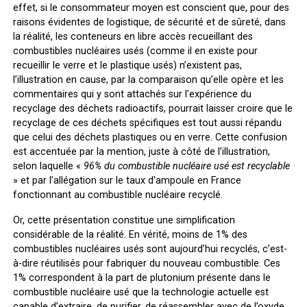
effet, si le consommateur moyen est conscient que, pour des
raisons évidentes de logistique, de sécurité et de sûreté, dans
la réalité, les conteneurs en libre accès recueillant des
combustibles nucléaires usés (comme il en existe pour
recueillir le verre et le plastique usés) n’existent pas,
l’illustration en cause, par la comparaison qu’elle opère et les
commentaires qui y sont attachés sur l’expérience du
recyclage des déchets radioactifs, pourrait laisser croire que le
recyclage de ces déchets spécifiques est tout aussi répandu
que celui des déchets plastiques ou en verre. Cette confusion
est accentuée par la mention, juste à côté de l’illustration,
selon laquelle «
96% du combustible nucléaire usé est recyclable
» et par l’allégation sur le taux d’ampoule en France
fonctionnant au combustible nucléaire recyclé.
Or, cette présentation constitue une simplification
considérable de la réalité. En vérité, moins de 1% des
combustibles nucléaires usés sont aujourd’hui recyclés, c’est-
à-dire réutilisés pour fabriquer du nouveau combustible. Ces
1% correspondent à la part de plutonium présente dans le
combustible nucléaire usé que la technologie actuelle est
capable d’extraire, de purifier, de réassembler avec de l’oxyde