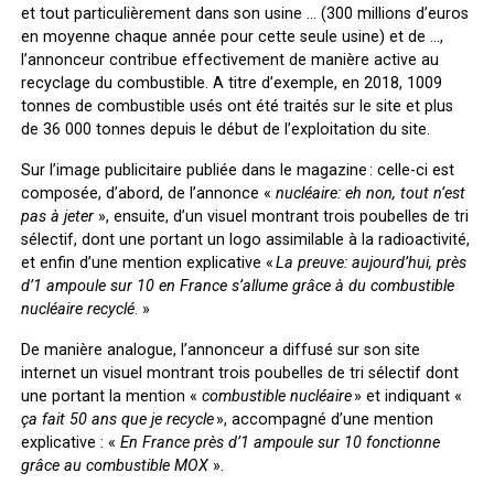
et tout particulièrement dans son usine … (300 millions d’euros
en moyenne chaque année pour cette seule usine) et de …,
l’annonceur contribue effectivement de manière active au
recyclage du combustible. A titre d’exemple, en 2018, 1009
tonnes de combustible usés ont été traités sur le site et plus
de 36 000 tonnes depuis le début de l’exploitation du site.
Sur l’image publicitaire publiée dans le magazine
: celle-ci est
composée, d’abord, de l’annonce «
nucléaire: eh non, tout n’est
pas à jeter
», ensuite, d’un visuel montrant trois poubelles de tri
sélectif, dont une portant un logo assimilable à la radioactivité,
et enfin d’une mention explicative «
La preuve: aujourd’hui, près
d’1 ampoule sur 10 en France s’allume grâce à du combustible
nucléaire recyclé
. »
De manière analogue, l’annonceur a diffusé sur son site
internet un visuel montrant trois poubelles de tri sélectif dont
une portant la mention «
combustible nucléaire
» et indiquant «
ça fait 50 ans que je recycle
», accompagné d’une mention
explicative : «
En France près d’1 ampoule sur 10 fonctionne
grâce au combustible MOX
».