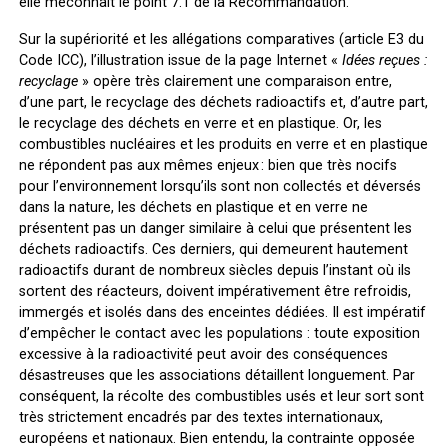
elle
méconnaît le point 7.1 de la Recommandation
.
Sur la supériorité et les allégations comparatives (article E3 du
Code ICC), l’illustration issue de la page Internet «
Idées reçues :
recyclage
» opère très clairement une comparaison entre,
d’une part, le recyclage des déchets radioactifs et, d’autre part,
le recyclage des déchets en verre et en plastique. Or, les
combustibles nucléaires et les produits en verre et en plastique
ne répondent pas aux mêmes enjeux : bien que très nocifs
pour l’environnement lorsqu’ils sont non collectés et déversés
dans la nature, les déchets en plastique et en verre ne
présentent pas un danger similaire à celui que présentent les
déchets radioactifs. Ces derniers, qui demeurent hautement
radioactifs durant de nombreux siècles depuis l’instant où ils
sortent des réacteurs, doivent impérativement être refroidis,
immergés et isolés dans des enceintes dédiées. Il est impératif
d’empêcher le contact avec les populations : toute exposition
excessive à la radioactivité peut avoir des conséquences
désastreuses que les associations détaillent longuement. Par
conséquent, la récolte des combustibles usés et leur sort sont
très strictement encadrés par des textes internationaux,
européens et nationaux. Bien entendu, la contrainte opposée