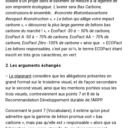
solidité d’un projet dans le bâtiment se mesure à la légèreté de
son empreinte écologique. L’avenir sera Bas Carbone,
construisons-le ensemble… #concrete #betonbascarbone
#ecopact #construction », « Le béton qui allège votre impact
carbone », « découvrez la plus large gamme de bétons bas
carbone du marché ! », « EcoPact -30 à – 50% de carbone,
EcoPact A -50 à – 70% de carbone, EcoPact AA – 70% de
carbone, EcoPact Zéro -100% de carbone »
ainsi que : «
ECOPact
Les bétons responsables, c’est par ici
!», le terme ECOPact étant
inscrit en très gros caractères, en vert.
2. Les arguments échangés
–
Le plaignant
considère que les allégations présentes en
grand format sur le troisième visuel, et de façon secondaire
sur le second visuel, ainsi que les mentions portées sous les
trois visuels, contreviennent aux points 7 et 8 de la
Recommandation Développement durable de l’ARPP.
Concernant le point 7 (Vocabulaire), il estime qu’on peut
admettre que la gamme de béton promue soit « bas
carbone », mais pas qu’elle est « responsable » alors que sa