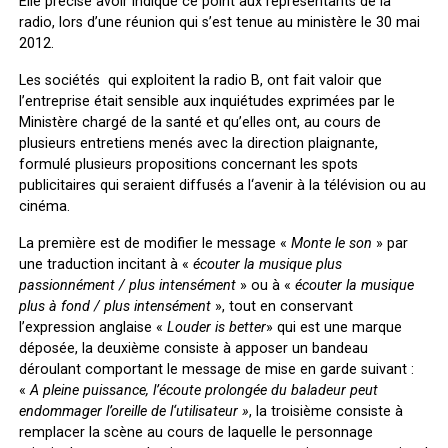
Elle précise avoir indiqué ce point aux représentants de la
radio, lors d’une réunion qui s’est tenue au ministère le 30 mai
2012.
Les sociétés qui exploitent la radio B, ont fait valoir que
l’entreprise était sensible aux inquiétudes exprimées par le
Ministère chargé de la santé et qu’elles ont, au cours de
plusieurs entretiens menés avec la direction plaignante,
formulé plusieurs propositions concernant les spots
publicitaires qui seraient diffusés a l‘avenir à la télévision ou au
cinéma.
La première est de modifier le message «
Monte le son
» par
une traduction incitant à «
écouter la musique plus
passionnément / plus intensément
» ou à «
écouter la musique
plus à fond / plus intensément
», tout en conservant
l’expression anglaise «
Louder is better
» qui est une marque
déposée, la deuxième consiste à apposer un bandeau
déroulant comportant le message de mise en garde suivant :
«
A pleine puissance, l’écoute prolongée du baladeur peut
endommager l’oreille de l‘utilisateur »
, la troisième consiste à
remplacer la scène au cours de laquelle le personnage