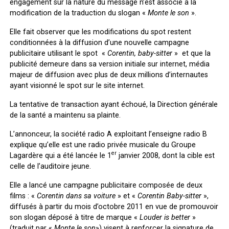
engagement sur la nature du message n’est associé a la
modification de la traduction du slogan «
Monte le son
».
Elle fait observer que les modifications du spot restent
conditionnées à la diffusion d’une nouvelle campagne
publicitaire utilisant le spot «
Corentin, baby-sitter
» et que la
publicité demeure dans sa version initiale sur internet, média
majeur de diffusion avec plus de deux millions d’internautes
ayant visionné le spot sur le site internet.
La tentative de transaction ayant échoué, la Direction générale
de la santé a maintenu sa plainte.
L’annonceur, la société radio A exploitant l’enseigne radio B
explique qu’elle est une radio privée musicale du Groupe
er
Lagardère qui a été lancée le 1
janvier 2008, dont la cible est
celle de l’auditoire jeune.
Elle a lancé une campagne publicitaire composée de deux
films : «
Corentin dans sa voiture
» et «
Corentin Baby-sitter
»,
diffusés à partir du mois d’octobre 2011 en vue de promouvoir
son slogan déposé à titre de marque «
Louder is
better
»
(traduit par «
Monte le son
») visent à renforcer la signature de